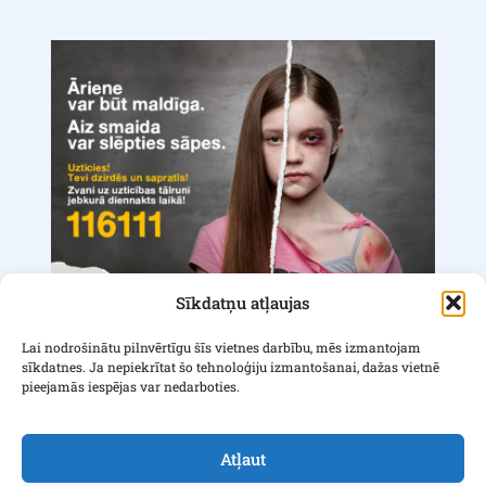
Sīkdatņu atļaujas
Lai nodrošinātu pilnvērtīgu šīs vietnes darbību, mēs izmantojam
Privātuma politika
sīkdatnes. Ja nepiekrītat šo tehnoloģiju izmantošanai, dažas vietnē
Piekļūstamības paziņojums
pieejamās iespējas var nedarboties.
Sīkdatņu iestatījumi
Atļaut