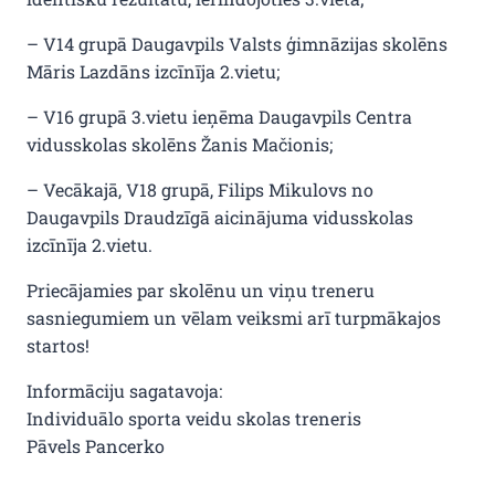
– V14 grupā Daugavpils Valsts ģimnāzijas skolēns
Māris Lazdāns izcīnīja 2.vietu;
– V16 grupā 3.vietu ieņēma Daugavpils Centra
vidusskolas skolēns Žanis Mačionis;
– Vecākajā, V18 grupā, Filips Mikulovs no
Daugavpils Draudzīgā aicinājuma vidusskolas
izcīnīja 2.vietu.
Priecājamies par skolēnu un viņu treneru
sasniegumiem un vēlam veiksmi arī turpmākajos
startos!
Informāciju sagatavoja:
Individuālo sporta veidu skolas treneris
Pāvels Pancerko