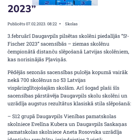
2023”
Publicēts
07.02.2023. 08:22
Skolas
3.februārī Daugavpils pilsētas skolēni piedalījās “S!-
Fischer 2023” sacensībās – ziemas skolēnu
čempionātā distanču slēpošanā Latvijas skolēniem,
kas norisinājās Pļaviņās.
Pēdējās sezonās sacensības pulcēja kopumā vairāk
nekā 700 skolēnus no 53 Latvijas
vispārizglītojošajām skolām. Arī šogad plaši šīs
sacensības pārstāvēja Daugavpils skolu skolēni un
uzrādīja augstus rezultātus klasiskā stila slēpošanā:
– S12 grupā Daugavpils Vienības pamatskolas
skolniece Evelīna Kubera un Daugavpils Saskaņas
pamatskolas skolniece Aneta Rosovska uzrādīja
identisku rezultātu, ierindojoties 3.vietā;