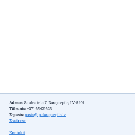
Adrese:
Saules iela 7, Daugavpils, LV-5401
Tālrunis:
+371 65421623
E-pasts:
pasts@ip.daugavpils.lv
E-adrese
Kontakti